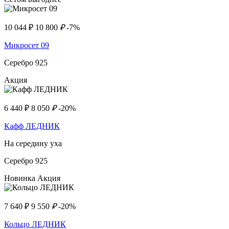
10 044
₽
10 800
₽
-7%
Микросет 09
Серебро 925
Акция
6 440
₽
8 050
₽
-20%
Кафф ЛЕДНИК
На середину уха
Серебро 925
Новинка
Акция
7 640
₽
9 550
₽
-20%
Кольцо ЛЕДНИК