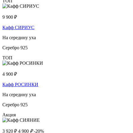
ТОП
9 900
₽
Кафф СИРИУС
На середину уха
Серебро 925
ТОП
4 900
₽
Кафф РОСИНКИ
На середину уха
Серебро 925
Акция
3 920
₽
4 900
₽
-20%