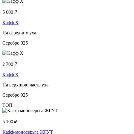
5 000
₽
Кафф Х
На середину уха
Серебро 925
2 700
₽
Кафф Х
На верхнюю часть уха
Серебро 925
ТОП
5 100
₽
Кафф-моносерьга ЖГУТ