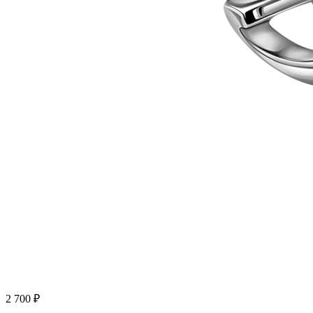
2 700
₽